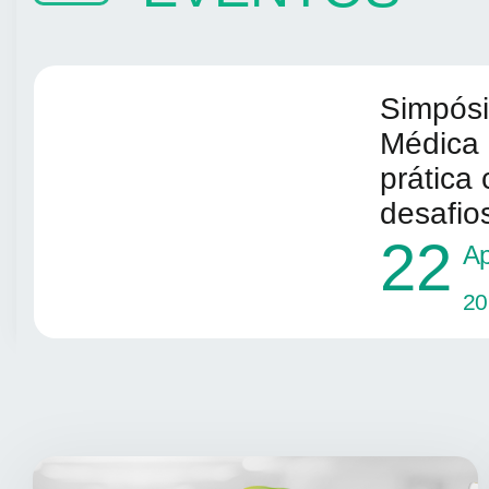
Simpós
Médica 
prática 
desafio
22
Ap
20