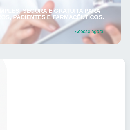
MPLES, SEGURA E GRATUITA PARA
OS, PACIENTES E FARMACÊUTICOS.
Acesse
agora