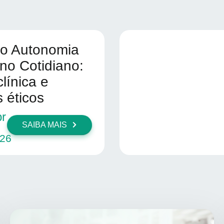
io Autonomia
no Cotidiano:
clínica e
s éticos
r
SAIBA MAIS
26