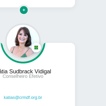
Clique para mais informações
tia Sudbrack Vidigal
Conselheiro Efetivo
katias@crmdf.org.br