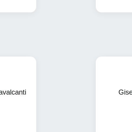
is informações
avalcanti
Gis