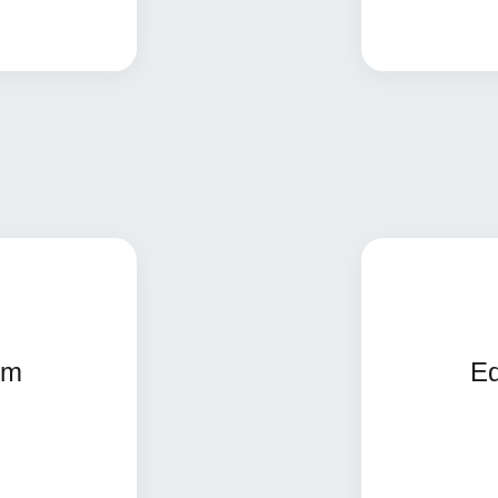
is informações
im
Ed