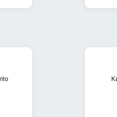
is informações
ito
Ká