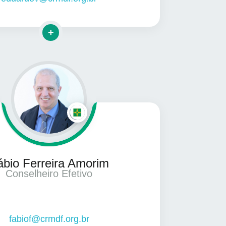
Clique para mais informações
ábio Ferreira Amorim
Conselheiro Efetivo
fabiof@crmdf.org.br