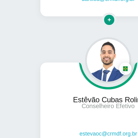
Clique para ma
Estêvão Cubas Rol
Conselheiro Efetivo
estevaoc@crmdf.org.br