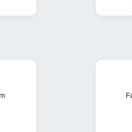
is informações
im
F