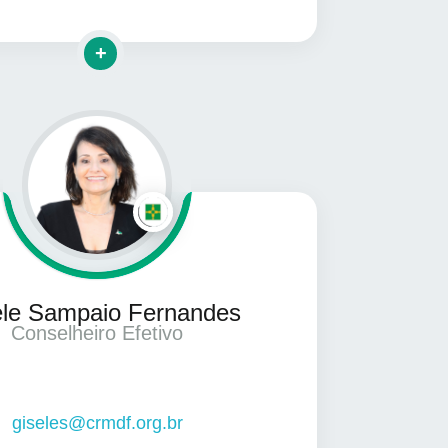
Clique para mais informações
ele Sampaio Fernandes
Conselheiro Efetivo
giseles@crmdf.org.br