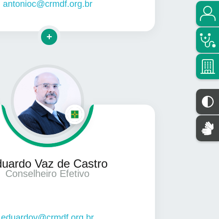
antonioc@crmdf.org.br
Clique para mais informações
uardo Vaz de Castro
Conselheiro Efetivo
eduardov@crmdf.org.br