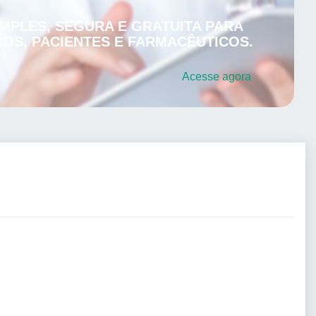
MPLES, SEGURA E GRATUITA PARA
OS, PACIENTES E FARMACÊUTICOS.
Acesse
agora