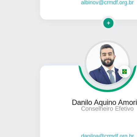
albinov@crmdf.org.br
Clique para ma
Danilo Aquino Amor
Conselheiro Efetivo
daniloa@crmdf.org.br