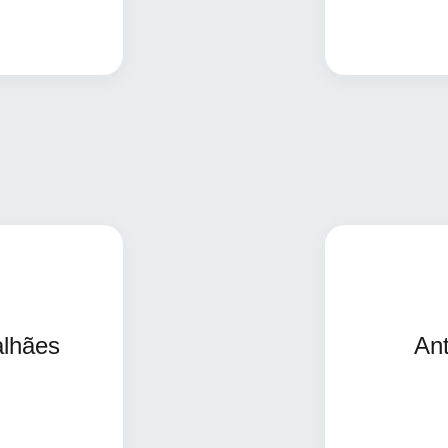
is informações
alhães
An