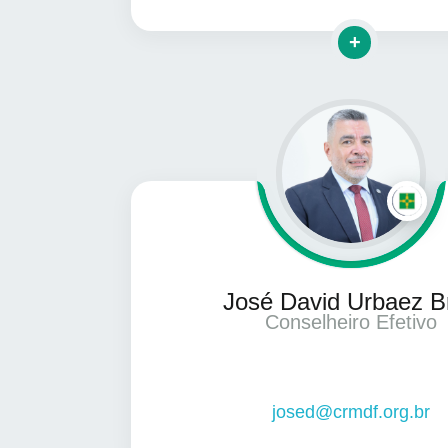
Clique para ma
José David Urbaez Br
Conselheiro Efetivo
josed@crmdf.org.br