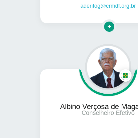
aderitog@crmdf.org.br
Clique para ma
Albino Verçosa de Mag
Conselheiro Efetivo