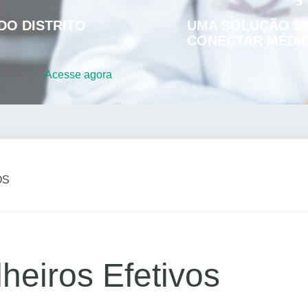
DO DISTRITO
UMA SOLUÇÃO SI
CONECTAR MÉDIC
Acesse
agora
OS
eiros Efetivos