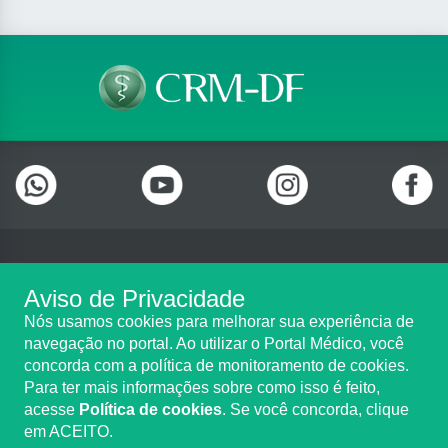
Telefone: (61) 3322 0001
Aviso de Privacidade
Setor de Indústrias Gráficas (SIG), Quadra 01 Lote 985 2º Andar,
Nós usamos cookies para melhorar sua experiência de
Sala 202, Centro Empresarial Parque Brasília, Brasília/DF - CEP:
navegação no portal. Ao utilizar o Portal Médico, você
70.610-410
concorda com a política de monitoramento de cookies.
Copyright CRM-DF. Todos os direitos reservados.
Para ter mais informações sobre como isso é feito,
acesse
Política de cookies
. Se você concorda, clique
TRANSPARÊNCIA E PRESTAÇÃO
em ACEITO.