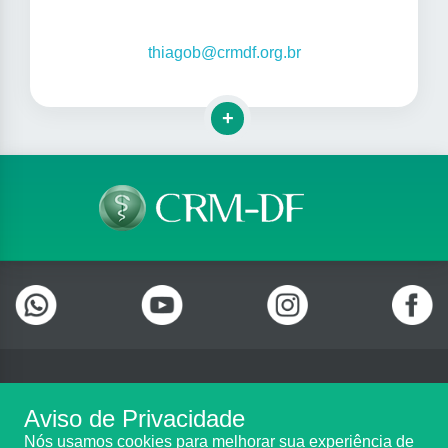
thiagob@crmdf.org.br
Clique para mais informações
Telefone: (61) 3322 0001
Aviso de Privacidade
Setor de Indústrias Gráficas (SIG), Quadra 01 Lote 985 2º Andar,
Nós usamos cookies para melhorar sua experiência de