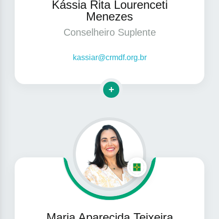
Kássia Rita Lourenceti
Menezes
Conselheiro Suplente
kassiar@crmdf.org.br
Clique para mais informações
Maria Aparecida Teixeira